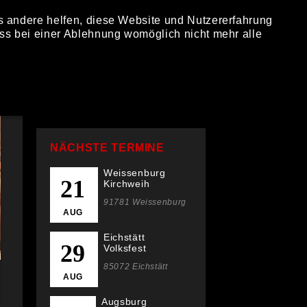
ns andere helfen, diese Website und Nutzererfahrung
ITANIUM
TOUR
BILDER
KONTAKT
ss bei einer Ablehnung womöglich nicht mehr alle
NÄCHSTE TERMINE
Weissenburg
21
Kirchweih
91781 Weissenburg
AUG
Eichstätt
29
Volksfest
85072 Eichstätt
AUG
Augsburg