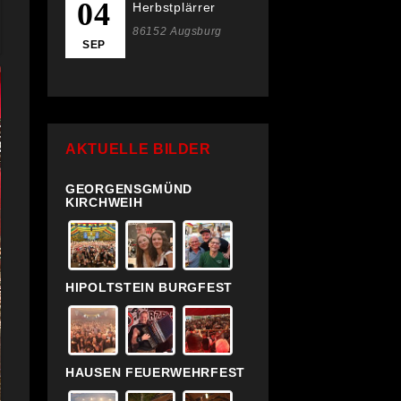
04
Herbstplärrer
86152 Augsburg
SEP
AKTUELLE BILDER
GEORGENSGMÜND
KIRCHWEIH
HIPOLTSTEIN BURGFEST
HAUSEN FEUERWEHRFEST