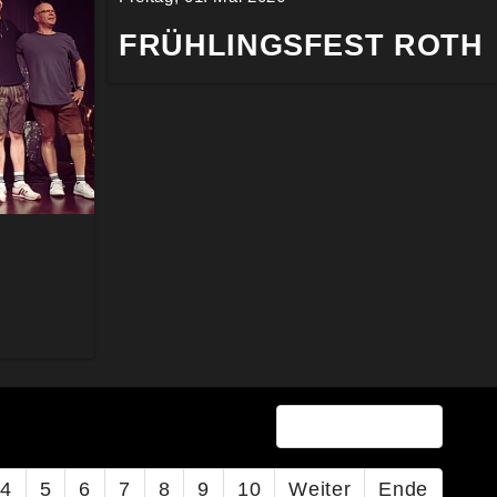
FRÜHLINGSFEST ROTH
Seite 1 von 28
4
5
6
7
8
9
10
Weiter
Ende