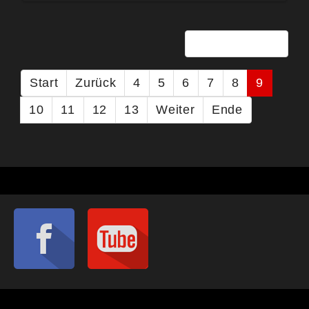
Seite 9 von 28
Start
Zurück
4
5
6
7
8
9
10
11
12
13
Weiter
Ende