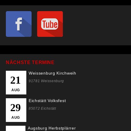
NÄCHSTE TERMINE
Weissenburg Kirchweih
21
91781 Weissenburg
AUG
Eichstätt Volksfest
29
85072 Eichstätt
AUG
Augsburg Herbstplärrer