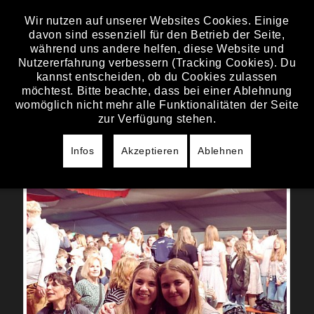
Wir nutzen auf unserer Websites Cookies. Einige
davon sind essenziell für den Betrieb der Seite,
FREITAG, 15. MAI 2026
während uns andere helfen, diese Website und
Nutzererfahrung verbessern (Tracking Cookies). Du
LORENZIFEST
kannst entscheiden, ob du Cookies zulassen
GROSSENRIED
möchtest. Bitte beachte, dass bei einer Ablehnung
womöglich nicht mehr alle Funktionalitäten der Seite
zur Verfügung stehen.
Lorenzi Fest ist für uns wie ein Heimspiel.
Wie oft haben wir schon mit euch gefeiert
Infos
Akzeptieren
Ablehnen
— und wieder war es eine Mega Party!