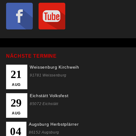
NÄCHSTE TERMINE
Weissenburg Kirchweih
21
91781 Weissenburg
AUG
Eichstätt Volksfest
29
85072 Eichstätt
AUG
Augsburg Herbstplärrer
04
86152 Augsburg