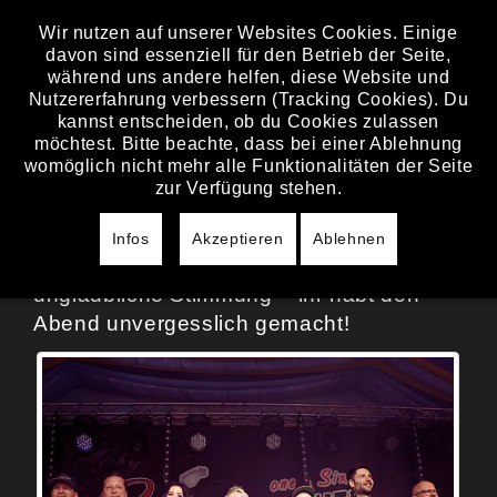
Wir nutzen auf unserer Websites Cookies. Einige
davon sind essenziell für den Betrieb der Seite,
SAMSTAG, 18. APRIL 2026
während uns andere helfen, diese Website und
Nutzererfahrung verbessern (Tracking Cookies). Du
NÜRNBERG
kannst entscheiden, ob du Cookies zulassen
FRÜHLINSFEST
möchtest. Bitte beachte, dass bei einer Ablehnung
womöglich nicht mehr alle Funktionalitäten der Seite
zur Verfügung stehen.
Es war wieder eine Megaparty auf dem
Nürnberger Frühlingsfest!
Infos
Akzeptieren
Ablehnen
Vielen Dank euch allen für die
unglaubliche Stimmung – ihr habt den
Abend unvergesslich gemacht!