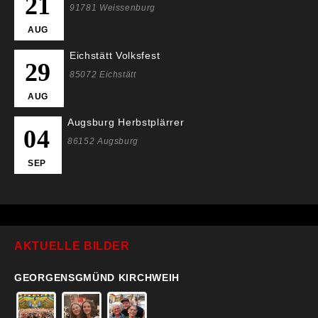
21
91781 Weissenburg
AUG
Eichstätt Volksfest
29
85072 Eichstätt
AUG
Augsburg Herbstplärrer
04
86152 Augsburg
SEP
AKTUELLE BILDER
GEORGENSGMÜND KIRCHWEIH