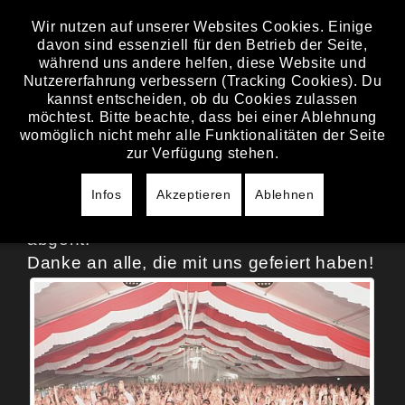
Wir nutzen auf unserer Websites Cookies. Einige
davon sind essenziell für den Betrieb der Seite,
SAMSTAG, 02. MAI 2026
während uns andere helfen, diese Website und
Nutzererfahrung verbessern (Tracking Cookies). Du
NENZENHEIM
kannst entscheiden, ob du Cookies zulassen
WEINFEST
möchtest. Bitte beachte, dass bei einer Ablehnung
womöglich nicht mehr alle Funktionalitäten der Seite
zur Verfügung stehen.
Nenzenheim, es war uns ein Fest!
Infos
Akzeptieren
Ablehnen
Immer wieder unglaublich, was da
abgeht.
Danke an alle, die mit uns gefeiert haben!