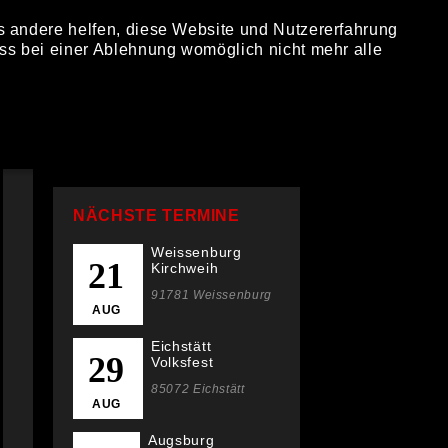
ns andere helfen, diese Website und Nutzererfahrung
ITANIUM
TOUR
BILDER
KONTAKT
ss bei einer Ablehnung womöglich nicht mehr alle
NÄCHSTE TERMINE
Weissenburg
21
Kirchweih
91781 Weissenburg
AUG
Eichstätt
29
Volksfest
85072 Eichstätt
AUG
Augsburg