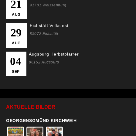
21
91781 Weissenburg
AUG
Eichstätt Volksfest
29
85072 Eichstätt
AUG
Augsburg Herbstplärrer
04
86152 Augsburg
SEP
AKTUELLE BILDER
GEORGENSGMÜND KIRCHWEIH