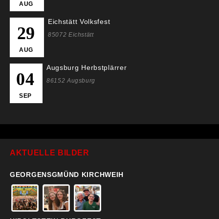
AUG
Eichstätt Volksfest
29
85072 Eichstätt
AUG
Augsburg Herbstplärrer
04
86152 Augsburg
SEP
AKTUELLE BILDER
GEORGENSGMÜND KIRCHWEIH