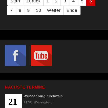
Start
Zurück
1
2
3
4
5
6
7
8
9
10
Weiter
Ende
NÄCHSTE TERMINE
Weissenburg Kirchweih
21
91781 Weissenburg