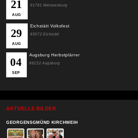
21
91781 Weissenburg
AUG
Eichstätt Volksfest
29
85072 Eichstätt
AUG
Augsburg Herbstplärrer
04
86152 Augsburg
SEP
AKTUELLE BILDER
GEORGENSGMÜND KIRCHWEIH