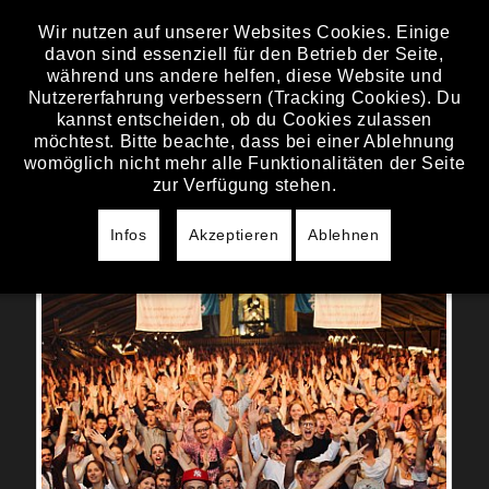
Wir nutzen auf unserer Websites Cookies. Einige
davon sind essenziell für den Betrieb der Seite,
SAMSTAG, 17. SEPTEMBER 2022
während uns andere helfen, diese Website und
Nutzererfahrung verbessern (Tracking Cookies). Du
KIRCHWEIH
kannst entscheiden, ob du Cookies zulassen
GUNZENHAUSEN
möchtest. Bitte beachte, dass bei einer Ablehnung
womöglich nicht mehr alle Funktionalitäten der Seite
zur Verfügung stehen.
Gunzenhausen es war uns ein Fest mit euch
zu feiern! Absoluter Wahnsinn was hier
Infos
Akzeptieren
Ablehnen
abging :-) Viel Spaß mit den Bildern