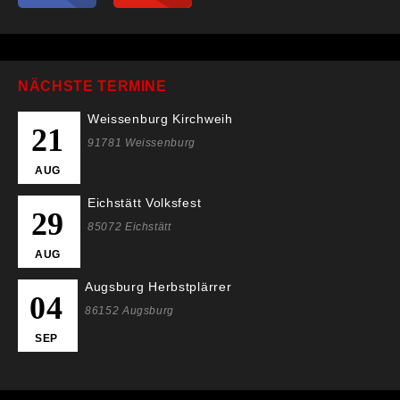
NÄCHSTE TERMINE
Weissenburg Kirchweih
21
91781 Weissenburg
AUG
Eichstätt Volksfest
29
85072 Eichstätt
AUG
Augsburg Herbstplärrer
04
86152 Augsburg
SEP