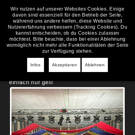
Wir nutzen auf unserer Websites Cookies. Einige
davon sind essenziell für den Betrieb der Seite,
SAMSTAG, 31. JANUAR 2026
während uns andere helfen, diese Website und
Nutzererfahrung verbessern (Tracking Cookies). Du
DITTENHEIM
kannst entscheiden, ob du Cookies zulassen
möchtest. Bitte beachte, dass bei einer Ablehnung
Einfach großartig, was der FV Dittenheim
womöglich nicht mehr alle Funktionalitäten der Seite
jedes Mal auf die Beine stellt,
zur Verfügung stehen.
um allen Faschingsfans eine
Infos
Akzeptieren
Ablehnen
unvergessliche Party zu bieten.
Wir sind jedes Mal mega gerne dabei –
einfach nur geil!