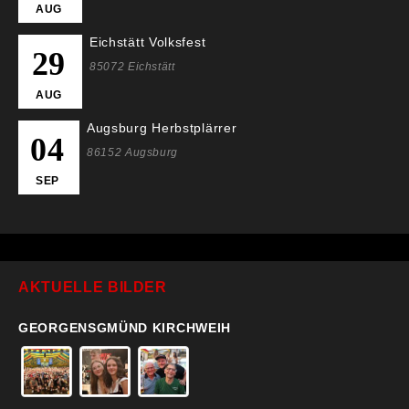
AUG
Eichstätt Volksfest
29
85072 Eichstätt
AUG
Augsburg Herbstplärrer
04
86152 Augsburg
SEP
AKTUELLE BILDER
GEORGENSGMÜND KIRCHWEIH