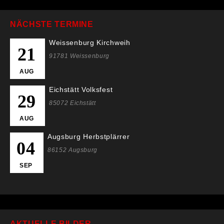
NÄCHSTE TERMINE
Weissenburg Kirchweih
21
91781 Weissenburg
AUG
Eichstätt Volksfest
29
85072 Eichstätt
AUG
Augsburg Herbstplärrer
04
86152 Augsburg
SEP
AKTUELLE BILDER