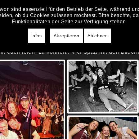
von sind essenziell für den Betrieb der Seite, während u
HOME
STÖRZELBACHER
T
eiden, ob du Cookies zulassen möchtest. Bitte beachte, da
Funktionalitäten der Seite zur Verfügung stehen.
 FFW FEST
Infos
Akzeptieren
Ablehnen
h Wiesethbruck und zwar ein gewaltiges :-) Es war
mit euch feiern zu können!! Viel Spaß mit den Bilder