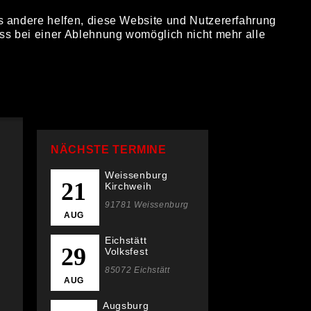
ns andere helfen, diese Website und Nutzererfahrung
ITANIUM
TOUR
BILDER
KONTAKT
ss bei einer Ablehnung womöglich nicht mehr alle
n
NÄCHSTE TERMINE
Weissenburg
21
Kirchweih
91781 Weissenburg
AUG
Eichstätt
29
Volksfest
85072 Eichstätt
AUG
Augsburg