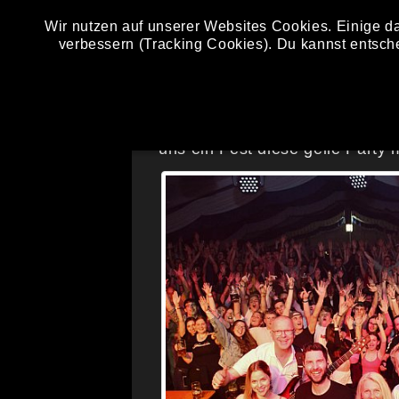
Wir nutzen auf unserer Websites Cookies. Einige da
verbessern (Tracking Cookies). Du kannst entsch
FREITAG, 13. MAI 2022
WIESETHBRUCK
Am Freitag ging ein Beben durc
uns ein Fest diese geile Party 