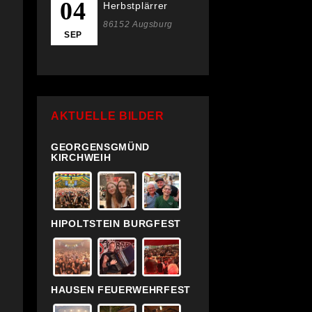
04
Herbstplärrer
86152 Augsburg
SEP
AKTUELLE BILDER
GEORGENSGMÜND
KIRCHWEIH
HIPOLTSTEIN BURGFEST
HAUSEN FEUERWEHRFEST