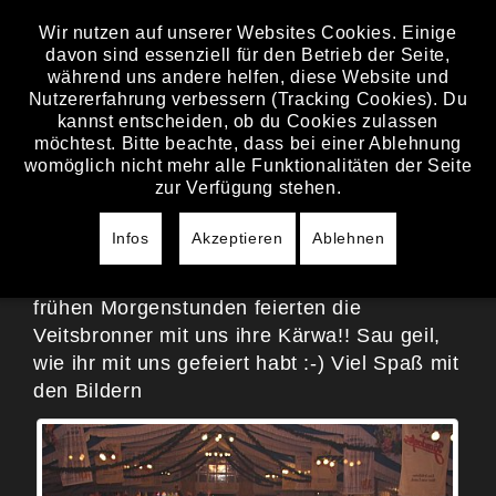
Wir nutzen auf unserer Websites Cookies. Einige
davon sind essenziell für den Betrieb der Seite,
SAMSTAG, 18. AUGUST 2018
während uns andere helfen, diese Website und
Nutzererfahrung verbessern (Tracking Cookies). Du
KIRCHWEIH
kannst entscheiden, ob du Cookies zulassen
VEITSBRONN
möchtest. Bitte beachte, dass bei einer Ablehnung
womöglich nicht mehr alle Funktionalitäten der Seite
zur Verfügung stehen.
Erst wurde mit Mannes- und Frauenkraft der
große Kirchweihbaum in Veitsbronn
Infos
Akzeptieren
Ablehnen
aufgestellt und danach konnte im Festzelt so
richtig gefeiert werden :-) Vollgas - bis in die
frühen Morgenstunden feierten die
Veitsbronner mit uns ihre Kärwa!! Sau geil,
wie ihr mit uns gefeiert habt :-) Viel Spaß mit
den Bildern