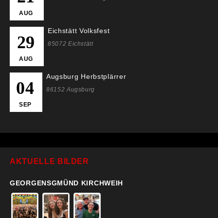
AUG
Eichstätt Volksfest
29
85072 Eichstätt
AUG
Augsburg Herbstplärrer
04
86152 Augsburg
SEP
AKTUELLE BILDER
GEORGENSGMÜND KIRCHWEIH