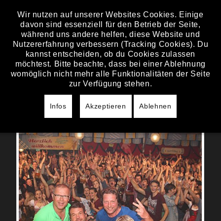
Wir nutzen auf unserer Websites Cookies. Einige
davon sind essenziell für den Betrieb der Seite,
FREITAG, 23. JUNI 2017
während uns andere helfen, diese Website und
Nutzererfahrung verbessern (Tracking Cookies). Du
NÖRDLINGER MESS
kannst entscheiden, ob du Cookies zulassen
möchtest. Bitte beachte, dass bei einer Ablehnung
Nördlinger Mess war Vollgas am Start :)
womöglich nicht mehr alle Funktionalitäten der Seite
Vielen Dank für diese geile Party!!
zur Verfügung stehen.
Heute geht’s weiter nach Schweinfurt.
Viel Spaß mit den Bildern :)
Infos
Akzeptieren
Ablehnen