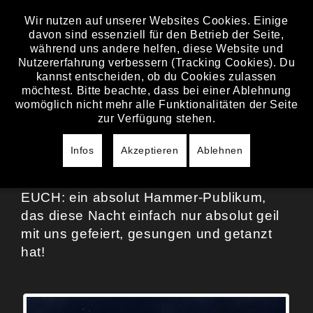
Wir nutzen auf unserer Websites Cookies. Einige
davon sind essenziell für den Betrieb der Seite,
FREITAG, 26. JULI 2024
während uns andere helfen, diese Website und
Nutzererfahrung verbessern (Tracking Cookies). Du
STÖRZELBACHER
kannst entscheiden, ob du Cookies zulassen
OPEN AIR
möchtest. Bitte beachte, dass bei einer Ablehnung
womöglich nicht mehr alle Funktionalitäten der Seite
zur Verfügung stehen.
STÖRZELBACHER OPEN AIR
Einfach nur Wow, wir sind immer noch
Infos
Akzeptieren
Ablehnen
überwältigt von diesem geilen Open Air in
Schlungenhof am Altmühlsee!! Danke an
EUCH: ein absolut Hammer-Publikum,
das diese Nacht einfach nur absolut geil
mit uns gefeiert, gesungen und getanzt
hat!