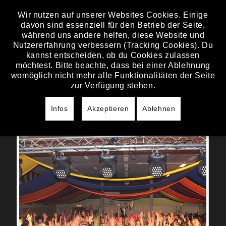
Wir nutzen auf unserer Websites Cookies. Einige
davon sind essenziell für den Betrieb der Seite,
FREITAG, 06. FEBRUAR 2015
während uns andere helfen, diese Website und
Nutzererfahrung verbessern (Tracking Cookies). Du
DITTENHEIM -
kannst entscheiden, ob du Cookies zulassen
FASCHINGSPARTY
möchtest. Bitte beachte, dass bei einer Ablehnung
womöglich nicht mehr alle Funktionalitäten der Seite
zur Verfügung stehen.
Von Anfang bis zum Ende eine absolut geile
Party :-)) Ihr seid der Wahnsinn :-)) Viel
Infos
Akzeptieren
Ablehnen
Spaß mit den Bildern!